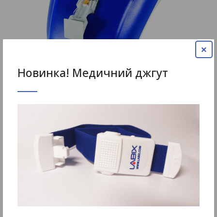
×
Новинка! Медичний джгут
DiaSpect Hemoglobin (Аналізатор низького
гемоглобіну)
DiaSpect Hemoglobin (Аналізатор низького гемоглобіну)
Точний результат рівня гемоглобіну за одну секунду.
Прилад забезпечує результат гемоглобіну і роз..