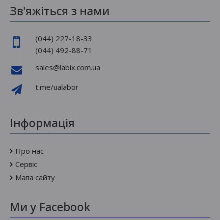
Зв'яжіться з нами
(044) 227-18-33
Аналізатор гемоглобіну та гематокриту Hemo Control
(044) 492-88-71
sales@labix.com.ua
Аналізатор гемоглобіну HEMO CONTROL — прилад для
t.me/ualabor
швидкого і точного в..
Інформація
Про нас
Сервіс
Мапа сайту
Ми у Facebook